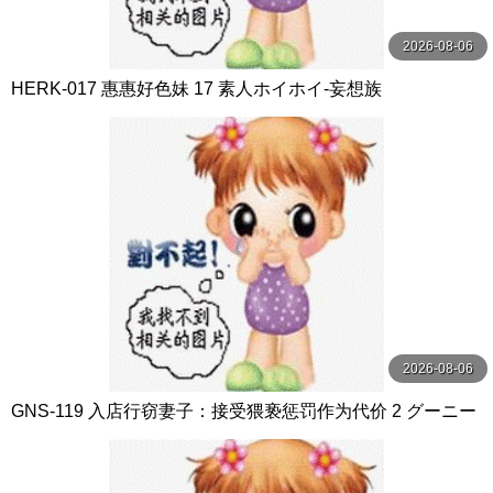
2026-08-06
HERK-017 惠惠好色妹 17 素人ホイホイ-妄想族
2026-08-06
GNS-119 入店行窃妻子：接受猥亵惩罚作为代价 2 グーニー
ズ