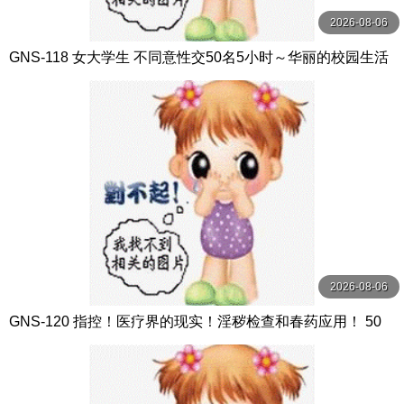
2026-08-06
GNS-118 女大学生 不同意性交50名5小时～华丽的校园生活
的背后隐藏着不合理事件的始末～ グーニーズ
2026-08-06
GNS-120 指控！医疗界的现实！淫秽检查和春药应用！ 50
人5小时以医疗为幌子在医院实施恶意违 グーニーズ